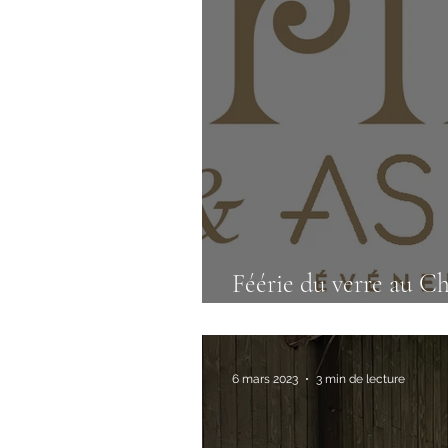
Féérie du verre au C
Sainte-Libiaire 🏰
6 mars 2023
3 min de lecture