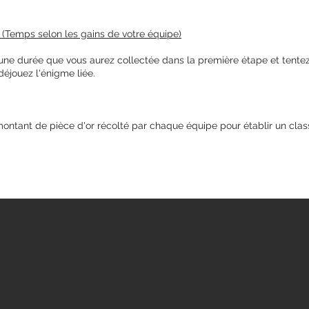
s (Temps selon les gains de votre équipe)
 une durée que vous aurez collectée dans la première étape et tentez d
déjouez l'énigme liée.
montant de pièce d'or récolté par chaque équipe pour établir un cla