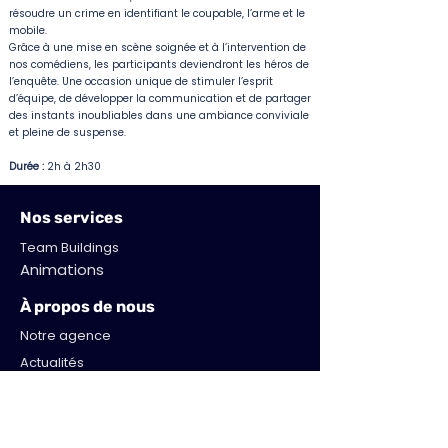
résoudre un crime en identifiant le coupable, l’arme et le
mobile.
Grâce à une mise en scène soignée et à l’intervention de
nos comédiens, les participants deviendront les héros de
l’enquête. Une occasion unique de stimuler l’esprit
d’équipe, de développer la communication et de partager
des instants inoubliables dans une ambiance conviviale
et pleine de suspense.
Durée :
2h à 2h30
Nos services
Team Buildings
Animations
À propos de nous
Notre agence
Actualités
Restons connectés
Newsletter